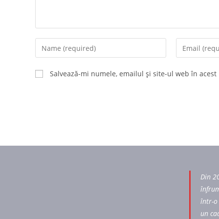
Salvează-mi numele, emailul și site-ul web în acest
Din 2
înfrum
într-o
un ca