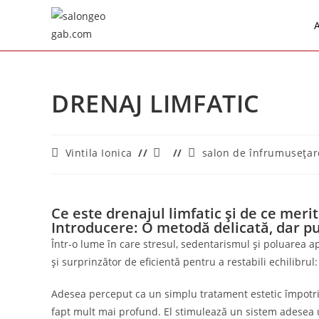
DRENAJ LIMFATIC
Vintila Ionica
salon de înfrumusețar
Ce este drenajul limfatic și de ce merită
Introducere: O metodă delicată, dar put
Într-o lume în care stresul, sedentarismul și poluarea a
și surprinzător de eficientă pentru a restabili echilibrul
Adesea perceput ca un simplu tratament estetic împotriv
fapt mult mai profund. El stimulează un sistem adesea u