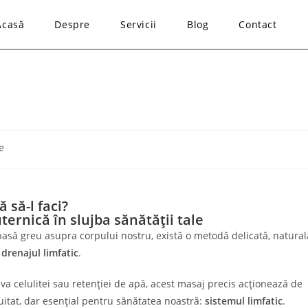
Acasă
Despre
Servicii
Blog
Contact
e
 să-l faci?
ernică în slujba sănătății tale
pasă greu asupra corpului nostru, există o metodă delicată, natural
:
drenajul limfatic
.
a celulitei sau retenției de apă, acest masaj precis acționează de
itat, dar esențial pentru sănătatea noastră:
sistemul limfatic
.