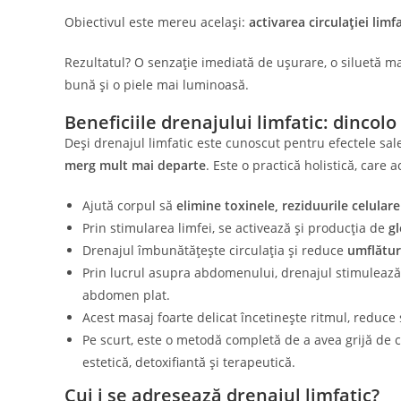
Obiectivul este mereu același:
activarea circulației limf
Rezultatul? O senzație imediată de ușurare, o siluetă 
bună și o piele mai luminoasă.
Beneficiile drenajului limfatic: dincolo
Deși drenajul limfatic este cunoscut pentru efectele sale 
merg mult mai departe
. Este o practică holistică, care 
Ajută corpul să
elimine toxinele, reziduurile celulare
Prin stimularea limfei, se activează și producția de
gl
Drenajul îmbunătățește circulația și reduce
umflătur
Prin lucrul asupra abdomenului, drenajul stimuleaz
abdomen plat.
Acest masaj foarte delicat încetinește ritmul, reduce
Pe scurt, este o metodă completă de a avea grijă de 
estetică, detoxifiantă și terapeutică.
Cui i se adresează drenajul limfatic?