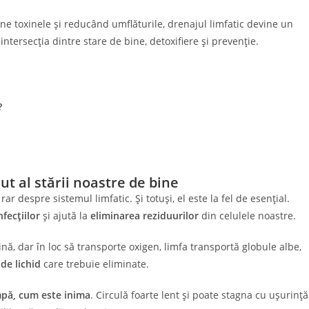
mine toxinele și reducând umflăturile, drenajul limfatic devine un
la intersecția dintre stare de bine, detoxifiere și prevenție.
?
ut al stării noastre de bine
 despre sistemul limfatic. Și totuși, el este la fel de esențial.
fecțiilor
și ajută la
eliminarea reziduurilor
din celulele noastre.
nă, dar în loc să transporte oxigen, limfa transportă globule albe,
 de lichid
care trebuie eliminate.
pă, cum este inima
. Circulă foarte lent și poate stagna cu ușurință