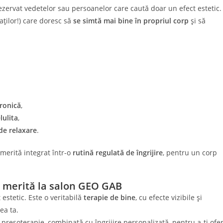
ezervat vedetelor sau persoanelor care caută doar un efect estetic.
aților!) care doresc să
se simtă mai bine în propriul corp
și să
ronică
,
lulita
,
e relaxare
.
 merită integrat într-o
rutină regulată de îngrijire
, pentru un corp
e merită la salon GEO GAB
estetic. Este o veritabilă
terapie de bine
, cu efecte vizibile și
ea ta.
 presoterapie, combinată cu îngrijire personalizată, pentru a-ți ofer