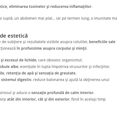
atice, eliminarea toxinelor și reducerea inflamațiilor
.
mai suplă, un abdomen mai plat… iar pe termen lung, o imunitate ma
 de estetică
de subțiere și rezultatele vizibile asupra celulitei,
beneficiile sale
acționează
în profunzime asupra corpului și minții
.
 și excesul de lichide
, care obosesc organismul.
obule albe
, esențiale în lupta împotriva virusurilor și infecțiilor.
ile, retenția de apă și senzația de greutate
.
ă
sistemul digestiv
, reduce balonarea și ajută la obținerea unui
 stresul și aduce o
senzație profundă de calm interior
.
corp
atât din interior, cât și din exterior
, fiind în același timp