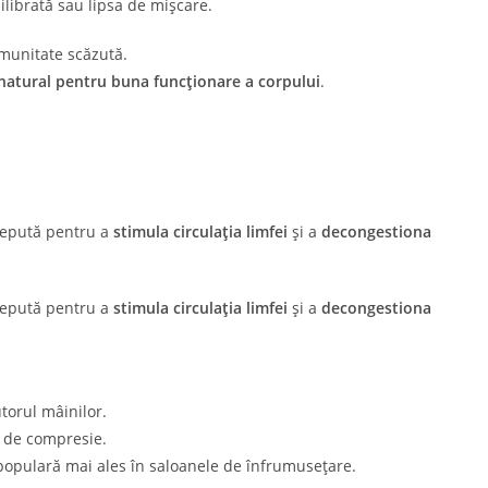
ilibrată sau lipsa de mișcare.
 imunitate scăzută.
 natural pentru buna funcționare a corpului
.
ncepută pentru a
stimula circulația limfei
și a
decongestiona
ncepută pentru a
stimula circulația limfei
și a
decongestiona
utorul mâinilor.
 de compresie.
 populară mai ales în saloanele de înfrumusețare.