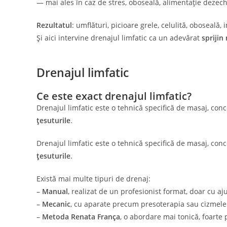
— mai ales în caz de stres, oboseală, alimentație dezech
Rezultatul
: umflături, picioare grele, celulită, oboseală,
Și aici intervine drenajul limfatic ca un adevărat
sprijin
Drenajul limfatic
Ce este exact drenajul limfatic?
Drenajul limfatic este o tehnică specifică de masaj, co
țesuturile
.
Drenajul limfatic este o tehnică specifică de masaj, co
țesuturile
.
Există mai multe tipuri de drenaj:
–
Manual
, realizat de un profesionist format, doar cu aj
–
Mecanic
, cu aparate precum presoterapia sau cizmele
–
Metoda Renata França
, o abordare mai tonică, foarte