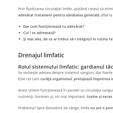
Prin fluidizarea circulației limfei, ajutând corpul să eli
adevărat tratament pentru sănătatea generală
, aflat 
Dar cum funcționează cu adevărat?
Cui i se adresează?
Și mai ales, de ce ar trebui să-l integrezi în rutina ta
Drenajul limfatic
Rolul sistemului limfatic: gardianul tăc
Se vorbește adesea despre sistemul sanguin, dar foarte rar
Este cel care
curăță organismul
,
protejează împotriva in
Acest sistem funcționează în paralel cu circulația sangui
nutrienți, hormoni și, cel mai important:
toxine și exces
Problema? Spre deosebire de sânge, limfa
nu are o pom