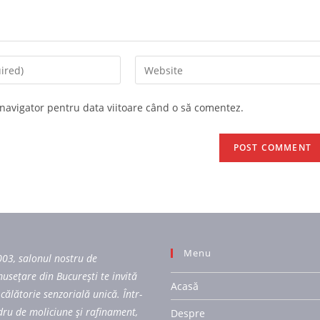
 navigator pentru data viitoare când o să comentez.
Menu
003, salonul nostru de
usețare din București te invită
Acasă
 călătorie senzorială unică. Într-
dru de moliciune și rafinament,
Despre