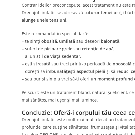
Contrar ideilor preconcepute, acest tratament nu este r
Drenajul limfatic se adresează
tuturor femeilor
(și bărb
alunge unele tensiuni
.
Este recomandat în special dacă:
– te simți
obosită
,
umflată
sau deseori
balonată
,
– suferi de
picioare grele
sau
retenție de apă
,
– ai un
stil de viață sedentar
,
– ești
stresată
sau treci printr-o perioadă de
oboseală c
– dorești să
îmbunătățești aspectul pielii
și să
reduci ce
– sau pur și simplu vrei să-ți oferi
un moment profund d
Pe scurt: este un tratament blând, natural și eficient, ce
mai sănătos, mai ușor și mai luminos.
Concluzie: Oferă-i corpului tău ceea c
Drenajul limfatic este mult mai mult decât un tratament 
profunde, care susține sănătatea, frumusețea și vitalitat
La salon
GEO GAB
, am ales o tehnologie profesională de