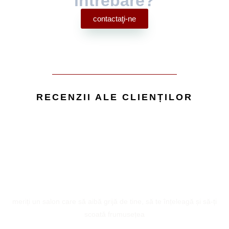
întrebare?
contactaţi-ne
RECENZII ALE CLIENȚILOR
ARUNCĂ O PRIVIRE LA SERVICIILE
NOASTRE
salonul nostru oferă peste 83 de servicii diferite
meriți un salon care să aibă grijă de tine, să te înțeleagă și să-ți
scoată frumusețea