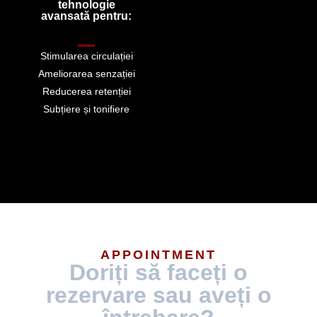
tehnologie
avansată pentru:
Stimularea circulației
Ameliorarea senzației
Reducerea retenției
Subțiere și tonifiere
APPOINTMENT
Doriți să faceți o
rezervare sau aveți o