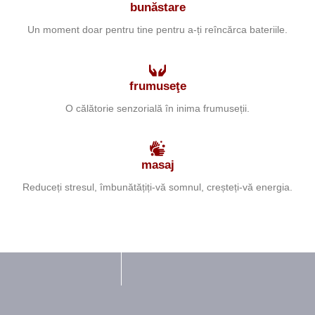
bunăstare
Un moment doar pentru tine pentru a-ți reîncărca bateriile.
frumuseţe
O călătorie senzorială în inima frumuseții.
masaj
Reduceți stresul, îmbunătățiți-vă somnul, creșteți-vă energia.