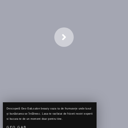
Descoperă Geo Gab,salon beauty oaza ta de frumusețe unde luxul
și bunăstarea se întâlnesc. Lasa-te rasfatat de frizerii nostri experti
si bucura-te de un moment doar pentru tine.
GEO GAB