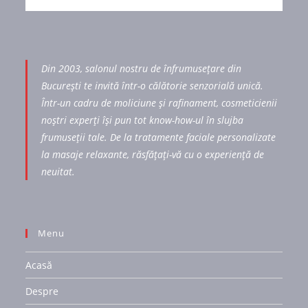
Din 2003, salonul nostru de înfrumusețare din
București te invită într-o călătorie senzorială unică.
Într-un cadru de moliciune și rafinament, cosmeticienii
noștri experți își pun tot know-how-ul în slujba
frumuseții tale. De la tratamente faciale personalizate
la masaje relaxante, răsfățați-vă cu o experiență de
neuitat.
Menu
Acasă
Despre