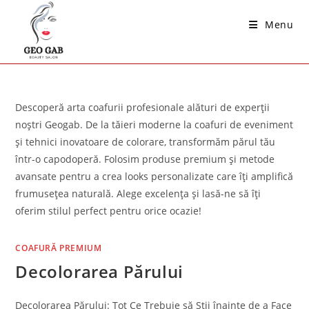
Skip
Menu
to
content
Descoperă arta coafurii profesionale alături de experții
noștri Geogab. De la tăieri moderne la coafuri de eveniment
și tehnici inovatoare de colorare, transformăm părul tău
într-o capodoperă. Folosim produse premium și metode
avansate pentru a crea looks personalizate care îți amplifică
frumusețea naturală. Alege excelența și lasă-ne să îți
oferim stilul perfect pentru orice ocazie!
COAFURĂ PREMIUM
Decolorarea Părului
Decolorarea Părului: Tot Ce Trebuie să Știi înainte de a Face